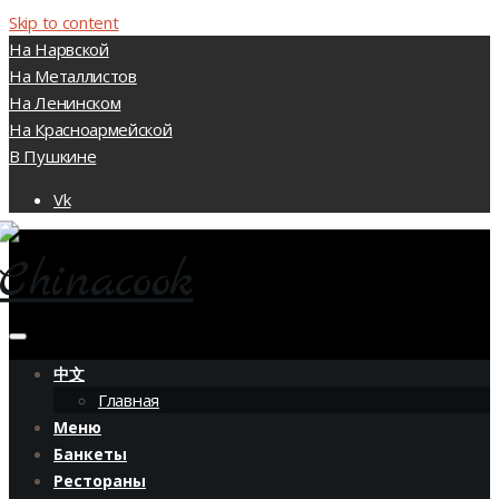
Skip to content
На Нарвской
На Металлистов
На Ленинском
На Красноармейской
В Пушкине
Vk
中文
Главная
Меню
Банкеты
Рестораны