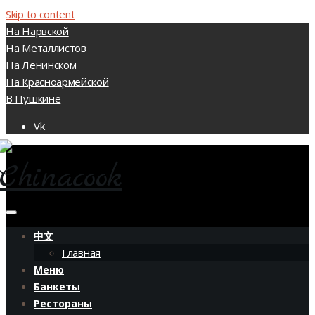
Skip to content
На Нарвской
На Металлистов
На Ленинском
На Красноармейской
В Пушкине
Vk
中文
Главная
Меню
Банкеты
Рестораны