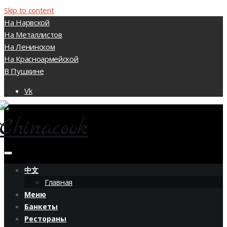
Skip to content
На Нарвской
На Металлистов
На Ленинском
На Красноармейской
В Пушкине
Vk
中文
Главная
Меню
Банкеты
Рестораны