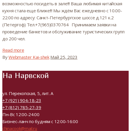
возможностью посидеть в зале!!! Ваша любимая китайская
кухня стала еще ближе!!! Мы ждём Вас ежедневно с 10.00-
22.00 по адресу: Санкт-Петербургское шоссе д.121 к.2
(Петергоф) Тел.+7(965)0370764 Принимаем заявки на
проведение банкетов и обслуживание туристических групп
до 200 чел.
Read more
By
Webmaster Kai-shek
Май 25, 2023
На Нарвской
ул. Перекопская, 5, лит. А
+7 (921) 904-18-23
+7 (812) 785-27-39
Пн-Вс 12:00-24:00
Бизнес-ланч по будням с 12:00-16:00
chinacook@mail.ru