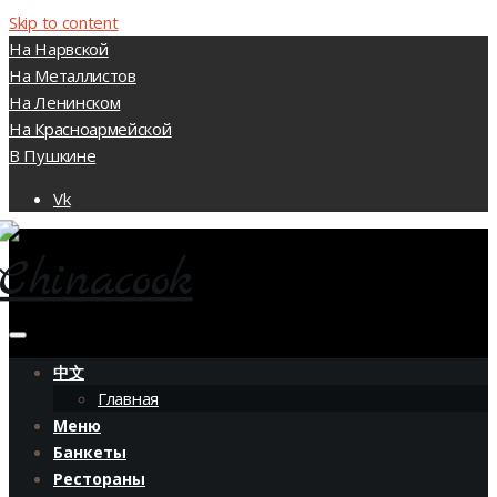
Skip to content
На Нарвской
На Металлистов
На Ленинском
На Красноармейской
В Пушкине
Vk
中文
Главная
Меню
Банкеты
Рестораны