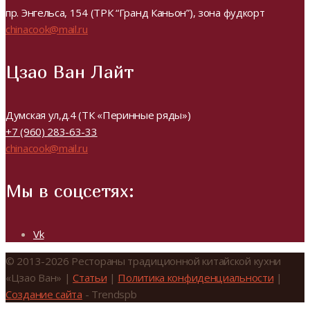
пр. Энгельса, 154 (ТРК “Гранд Каньон”), зона фудкорт
chinacook@mail.ru
Цзао Ван Лайт
Думская ул,д.4 (ТК «Перинные ряды»)
+7 (960) 283-63-33
chinacook@mail.ru
Мы в соцсетях:
Vk
© 2013-2026 Рестораны традиционной китайской кухни
«Цзао Ван» |
Статьи
|
Политика конфиденциальности
|
Создание сайта
- Trendspb