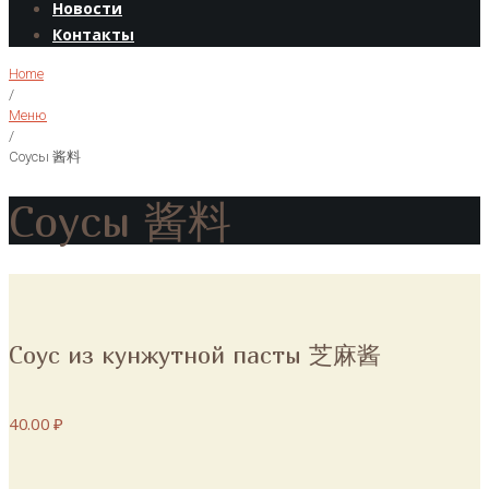
Новости
Контакты
Home
/
Меню
/
Соусы 酱料
Соусы 酱料
Соус из кунжутной пасты 芝麻酱
40.00 ₽